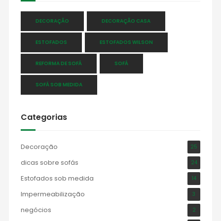
DECORAÇÃO
DECORAÇÃO CASA
ESTOFADOS
ESTOFADOS WILSON
REFORMA DE SOFÁ
SOFÁ
SOFÁ SOB MEDIDA
Categorias
Decoração
25
dicas sobre sofás
24
Estofados sob medida
14
Impermeabilização
3
negócios
2