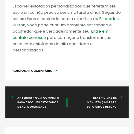
Escolher estofados personalizados que refletem seu
estilo único não precisa ser uma tarefa difícil. Seguindo
essas dicas e contando com a expertise da
Estofados
Wilso
n, você pode criar um ambiente sofisticado e
acolhedor que é verdadeiramente seu.
Entre em
contato
conosco
para começar a transformar sua
casa com estofados de alta qualidade e
personalizados.
ADICIONAR COMENTÁRIO
ANTERIOR - GUIA COMPLETO
NEXT - DICAS DE
PARA ESCOLHER ESTOFADOS
MANUTENÇÃO PARA
DE ALTA QUALIDADE
ESTOFADOS DE LUXO