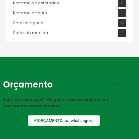
Reforma de estofados
11
Reforma de sofa
21
Sem categoria
36
Sofa sob medida
7
Orçamento
Está com dúvidas? não perca tempo, solicite um
orçamento agora mesmo.
ORÇAMENTO por whats agora