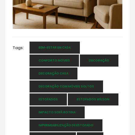
Tags:
BEM-ESTAR EM CASA
CONFORTO MÓVEIS
DECORAÇÃO
DECORAÇÃO CASA
DECORAÇÃO COM MÓVEIS SOLTOS
ESTOFADOS
ESTOFADOS WILSON
IMPACTO SOFÁ ROTINA
IMPERMEABILIZAÇÃO DE ESTOFADO