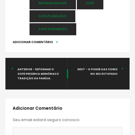
REFORMA DE SOFÁ
SOFÁ
SOFÁ PLANEJADO
SOFÁ SOB MEDIDA
ADICIONAR COMENTÁRIO
ANTERIOR - REFORMAR O
NEXT - O PODER DAS CORES
SOFÁ PRESERVA MEMÓRIAS E
NO SEU ESTOFADO
TRADIÇÃO DA FAMÍLIA.
Adicionar Comentário
Seu email estará seguro conosco