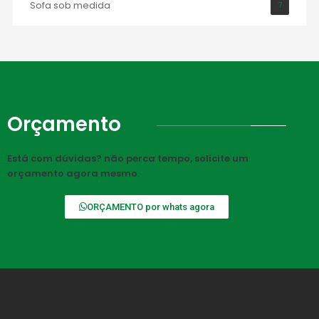
Sofa sob medida
7
Orçamento
Está com dúvidas? não perca tempo, solicite um
orçamento agora mesmo.
ORÇAMENTO por whats agora