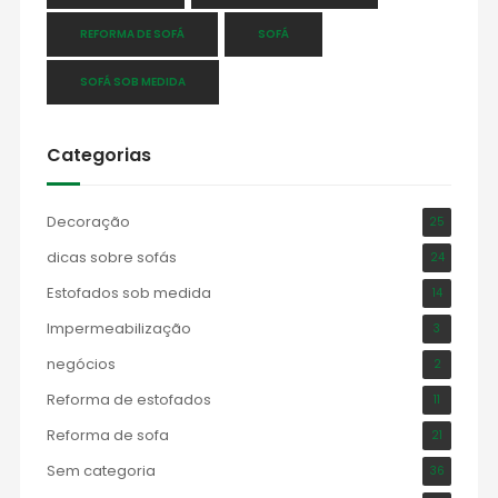
REFORMA DE SOFÁ
SOFÁ
SOFÁ SOB MEDIDA
Categorias
Decoração
25
dicas sobre sofás
24
Estofados sob medida
14
Impermeabilização
3
negócios
2
Reforma de estofados
11
Reforma de sofa
21
Sem categoria
36