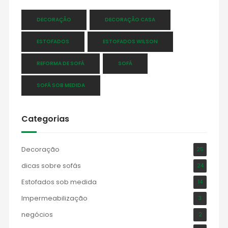
DECORAÇÃO
DECORAÇÃO CASA
ESTOFADOS
ESTOFADOS WILSON
REFORMA DE SOFÁ
SOFÁ
SOFÁ SOB MEDIDA
Categorias
Decoração
25
dicas sobre sofás
24
Estofados sob medida
14
Impermeabilização
3
negócios
2