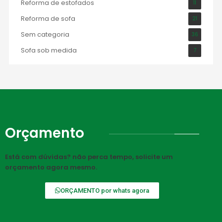
Reforma de estofados
11
Reforma de sofa
21
Sem categoria
36
Sofa sob medida
7
Orçamento
Está com dúvidas? não perca tempo, solicite um
orçamento agora mesmo.
ORÇAMENTO por whats agora