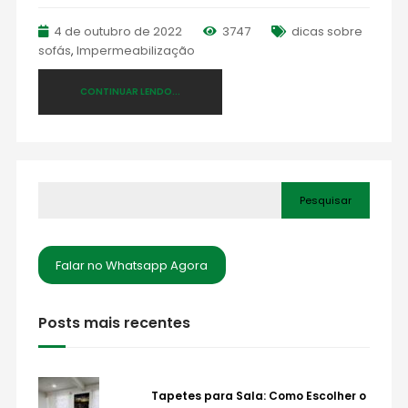
4 de outubro de 2022
3747
dicas sobre
sofás
,
Impermeabilização
CONTINUAR LENDO...
Pesquisar
Falar no Whatsapp Agora
Posts mais recentes
Tapetes para Sala: Como Escolher o