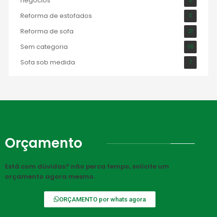
negócios
2
Reforma de estofados
11
Reforma de sofa
21
Sem categoria
36
Sofa sob medida
7
Orçamento
Está com dúvidas? não perca tempo, solicite um
orçamento agora mesmo.
ORÇAMENTO por whats agora