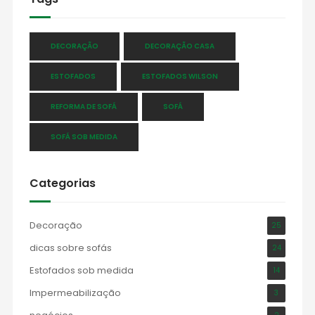
DECORAÇÃO
DECORAÇÃO CASA
ESTOFADOS
ESTOFADOS WILSON
REFORMA DE SOFÁ
SOFÁ
SOFÁ SOB MEDIDA
Categorias
Decoração
25
dicas sobre sofás
24
Estofados sob medida
14
Impermeabilização
3